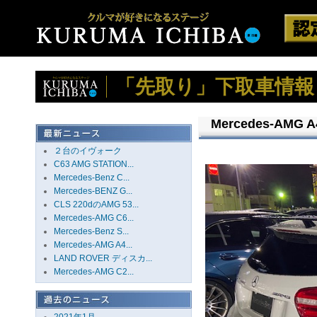
「先取り」下取車情報
Mercedes-AMG 
２台のイヴォーク
C63 AMG STATION...
Mercedes-Benz C...
Mercedes-BENZ G...
CLS 220dのAMG 53...
Mercedes-AMG C6...
Mercedes-Benz S...
Mercedes-AMG A4...
LAND ROVER ディスカ...
Mercedes-AMG C2...